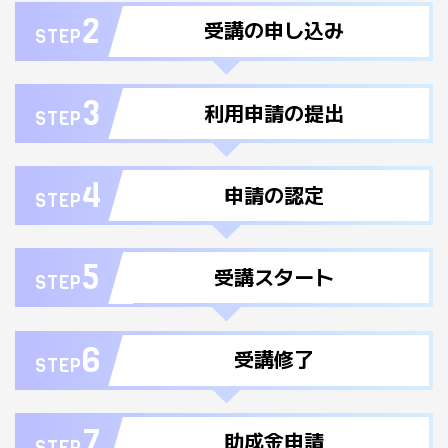
2
受講の申し込み
STEP
3
利用申請の提出
STEP
4
申請の認定
STEP
5
受講スタート
STEP
6
受講修了
STEP
7
助成金申請
STEP